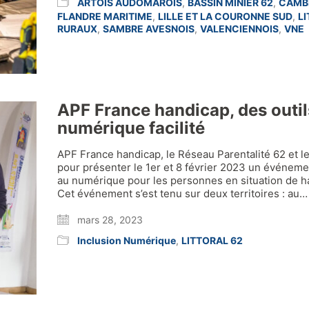
ARTOIS AUDOMAROIS
,
BASSIN MINIER 62
,
CAMB
FLANDRE MARITIME
,
LILLE ET LA COURONNE SUD
,
L
RURAUX
,
SAMBRE AVESNOIS
,
VALENCIENNOIS
,
VNE
APF France handicap, des outil
numérique facilité
APF France handicap, le Réseau Parentalité 62 et 
pour présenter le 1er et 8 février 2023 un événement
au numérique pour les personnes en situation de ha
Cet événement s’est tenu sur deux territoires : au…
mars 28, 2023
Inclusion Numérique
,
LITTORAL 62