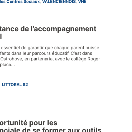
des Centres Sociaux
,
VALENCIENNOIS
,
VNE
ortance de l’accompagnement
l
t essentiel de garantir que chaque parent puisse
fants dans leur parcours éducatif. C’est dans
 Ostrohove, en partenariat avec le collège Roger
 place…
,
LITTORAL 62
ortunité pour les
ociale de se former aux outils