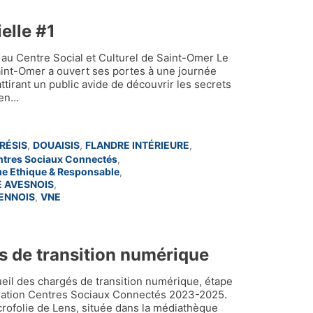
ielle #1
le au Centre Social et Culturel de Saint-Omer Le
Saint-Omer a ouvert ses portes à une journée
 attirant un public avide de découvrir les secrets
 en…
RÉSIS
,
DOUAISIS
,
FLANDRE INTÉRIEURE
,
ntres Sociaux Connectés
,
e Ethique & Responsable
,
 AVESNOIS
,
ENNOIS
,
VNE
s de transition numérique
ueil des chargés de transition numérique, étape
pération Centres Sociaux Connectés 2023-2025.
rofolie de Lens, située dans la médiathèque