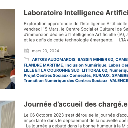
Laboratoire Intelligence Artific
Exploration approfondie de l’Intelligence Artificiel
vendredi 15 Mars, le Centre Social et Culturel de 
d’immersion dédiée à l’Intelligence Artificielle (IA),
et les défis de cette technologie émergente. L’IA
mars 20, 2024
ARTOIS AUDOMAROIS
,
BASSIN MINIER 62
,
CAMB
FLANDRE MARITIME
,
Inclusion Numérique
,
Labos Ce
LILLE ET LA COURONNE SUD
,
LITTORAL 62
,
Numériqu
Projet Centres Sociaux Connectés
,
RURAUX
,
SAMBRE
Transition Numérique des Centres Sociaux
,
VALENCI
Journée d’accueil des chargé.e
Le 06 Octobre 2023 s’est déroulée la journée d’acc
importante dans le déploiement de la nouvelle o
La journée a débuté dans la bonne humeur à la Mic