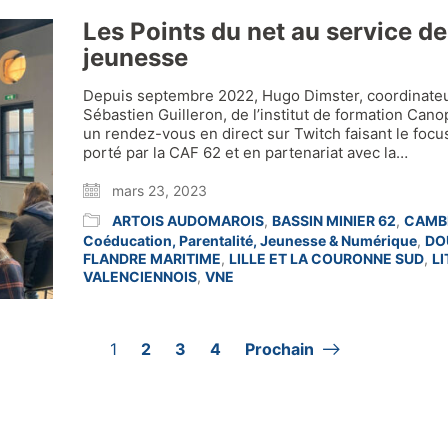
Les Points du net au service de
jeunesse
Depuis septembre 2022, Hugo Dimster, coordinate
Sébastien Guilleron, de l’institut de formation Can
un rendez-vous en direct sur Twitch faisant le foc
porté par la CAF 62 et en partenariat avec la…
mars 23, 2023
ARTOIS AUDOMAROIS
,
BASSIN MINIER 62
,
CAMB
Coéducation, Parentalité, Jeunesse & Numérique
,
DO
FLANDRE MARITIME
,
LILLE ET LA COURONNE SUD
,
L
VALENCIENNOIS
,
VNE
1
2
3
4
Prochain