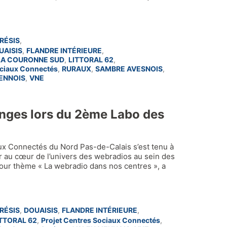
RÉSIS
,
UAISIS
,
FLANDRE INTÉRIEURE
,
 LA COURONNE SUD
,
LITTORAL 62
,
ociaux Connectés
,
RURAUX
,
SAMBRE AVESNOIS
,
ENNOIS
,
VNE
nges lors du 2ème Labo des
ux Connectés du Nord Pas-de-Calais s’est tenu à
r au cœur de l’univers des webradios au sein des
 pour thème « La webradio dans nos centres », a
RÉSIS
,
DOUAISIS
,
FLANDRE INTÉRIEURE
,
ITTORAL 62
,
Projet Centres Sociaux Connectés
,