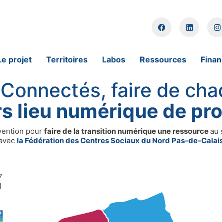
Le projet
Territoires
Labos
Ressources
Fina
Connectés, faire de cha
rs lieu numérique de pr
rvention pour
faire de la transition numérique une ressource
au 
avec
la Fédération des Centres Sociaux du Nord Pas-de-Calai
7
1