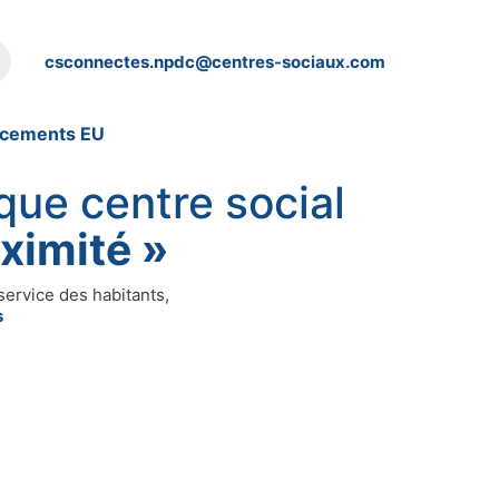
csconnectes.npdc@centres-sociaux.com
ncements EU
que centre social
oximité »
service des habitants,
s